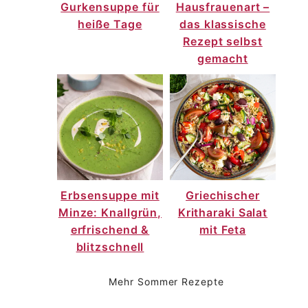
Gurkensuppe für
Hausfrauenart –
heiße Tage
das klassische
Rezept selbst
gemacht
Erbsensuppe mit
Griechischer
Minze: Knallgrün,
Kritharaki Salat
erfrischend &
mit Feta
blitzschnell
Mehr Sommer Rezepte