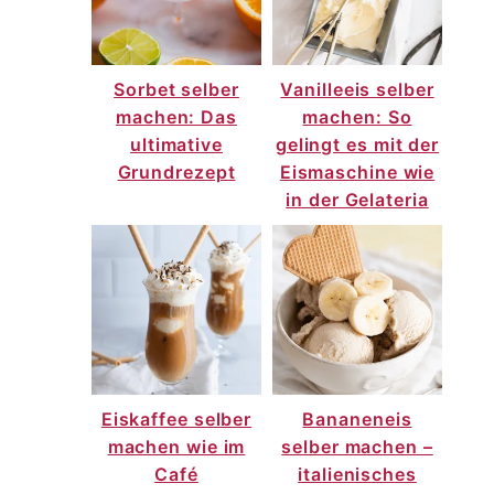
Sorbet selber
Vanilleeis selber
machen: Das
machen: So
ultimative
gelingt es mit der
Grundrezept
Eismaschine wie
in der Gelateria
Eiskaffee selber
Bananeneis
machen wie im
selber machen –
Café
italienisches