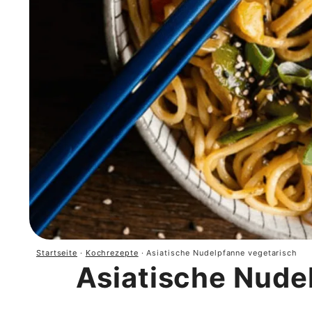
Startseite
·
Kochrezepte
·
Asiatische Nudelpfanne vegetarisch
Asiatische Nude