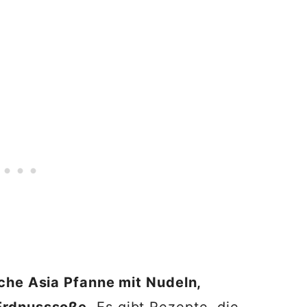
che Asia Pfanne mit Nudeln,
Erdnusssoße
. Es gibt Rezepte, die