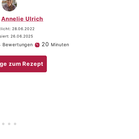
Annelie Ulrich
tlicht:
28.06.2022
siert:
26.06.2025
Minuten
20
4
Bewertungen
Minuten
ge zum Rezept