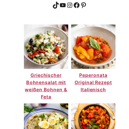
TikTok
YouTube
Instagram
Facebook
Pinterest
Griechischer
Peperonata
Bohnensalat mit
Original Rezept
weißen Bohnen &
Italienisch
Feta