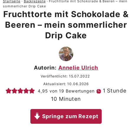
Startseite
·
Backrezepte
·
Fruchttorte mit Schokolade & Beeren – mein
sommerlicher Drip Cake
Fruchttorte mit Schokolade &
Beeren – mein sommerlicher
Drip Cake
Autorin:
Annelie Ulrich
Veröffentlicht:
15.07.2022
Aktualisiert:
10.06.2026
Stunde
1
Stunde
4,95
von
19
Bewertungen
Minuten
10
Minuten
Springe zum Rezept