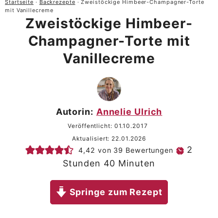
Startseite
·
Backrezepte
·
Zweistöckige Himbeer-Champagner-Torte
mit Vanillecreme
Zweistöckige Himbeer-
Champagner-Torte mit
Vanillecreme
Autorin:
Annelie Ulrich
Veröffentlicht:
01.10.2017
Aktualisiert:
22.01.2026
Stun
2
4,42
von
39
Bewertungen
Minuten
Stunden
40
Minuten
Springe zum Rezept