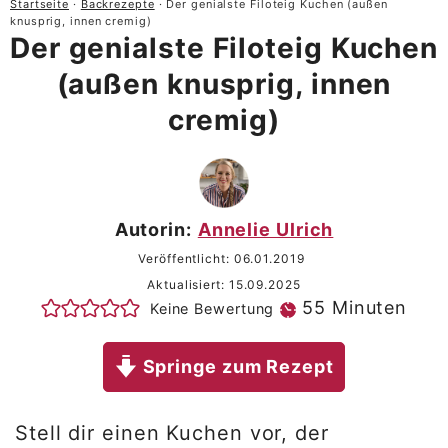
Startseite
·
Backrezepte
·
Der genialste Filoteig Kuchen (außen
knusprig, innen cremig)
Der genialste Filoteig Kuchen
(außen knusprig, innen
cremig)
Autorin:
Annelie Ulrich
Veröffentlicht:
06.01.2019
Aktualisiert:
15.09.2025
Minuten
55
Minuten
Keine Bewertung
Springe zum Rezept
Stell dir einen Kuchen vor, der