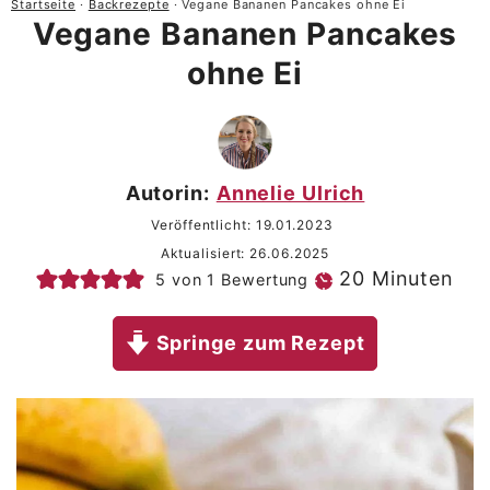
Startseite
·
Backrezepte
·
Vegane Bananen Pancakes ohne Ei
Vegane Bananen Pancakes
ohne Ei
Autorin:
Annelie Ulrich
Veröffentlicht:
19.01.2023
Aktualisiert:
26.06.2025
Minuten
20
Minuten
5
von 1 Bewertung
Springe zum Rezept