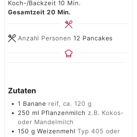
Minuten
Koch-/Backzeit
10
Min.
Minuten
Gesamtzeit
20
Min.
Anzahl Personen
12
Pancakes
Zutaten
1
Banane
reif, ca. 120 g
250
ml
Pflanzenmilch
z.B. Kokos-
oder Mandelmilch
150
g
Weizenmehl
Typ 405 oder