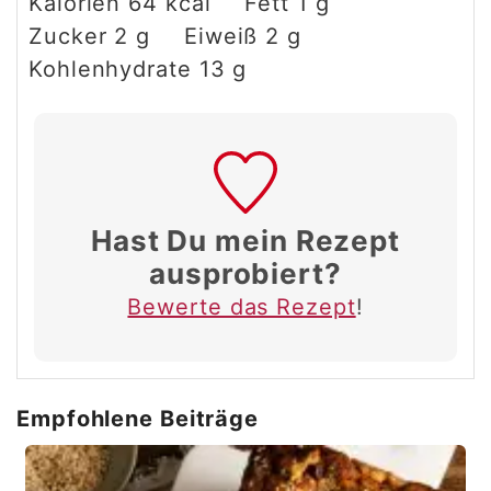
Kalorien
64
kcal
Fett
1
g
Zucker
2
g
Eiweiß
2
g
Kohlenhydrate
13
g
Hast Du mein Rezept
ausprobiert?
Bewerte das Rezept
!
Empfohlene Beiträge