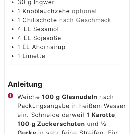
30
g
Ingwer
1
Knoblauchzehe
optional
1
Chilischote
nach Geschmack
4
EL
Sesamöl
4
EL
Sojasoße
1
EL
Ahornsirup
1
Limette
Anleitung
Weiche
100 g Glasnudeln
nach
Packungsangabe in heißem Wasser
ein. Schneide derweil
1 Karotte
,
100 g Zuckerschoten
und
½
Gurke
in sehr feine Streifen. Für