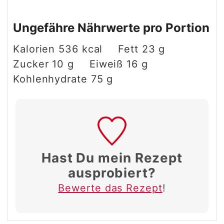
Ungefähre Nährwerte pro Portion
Kalorien
536
kcal
Fett
23
g
Zucker
10
g
Eiweiß
16
g
Kohlenhydrate
75
g
Hast Du mein Rezept
ausprobiert?
Bewerte das Rezept
!