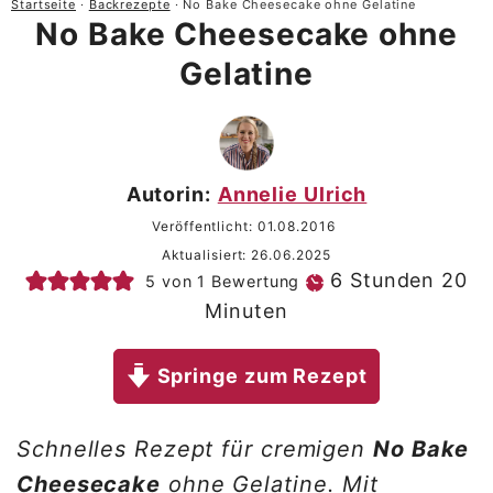
Startseite
·
Backrezepte
·
No Bake Cheesecake ohne Gelatine
No Bake Cheesecake ohne
Gelatine
Autorin:
Annelie Ulrich
Veröffentlicht:
01.08.2016
Aktualisiert:
26.06.2025
Stunden
Mi
6
Stunden
20
5
von 1 Bewertung
Minuten
Springe zum Rezept
Schnelles Rezept für cremigen
No Bake
Cheesecake
ohne Gelatine. Mit