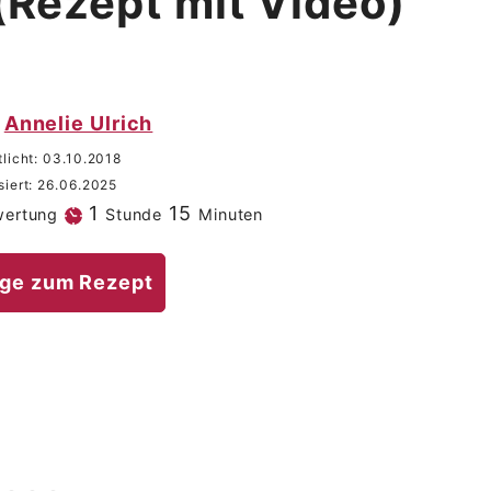
(Rezept mit Video)
Annelie Ulrich
tlicht:
03.10.2018
siert:
26.06.2025
Stunde
Minuten
1
15
wertung
Stunde
Minuten
ge zum Rezept