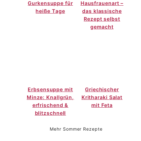
Gurkensuppe für
Hausfrauenart –
heiße Tage
das klassische
Rezept selbst
gemacht
Erbsensuppe mit
Griechischer
Minze: Knallgrün,
Kritharaki Salat
erfrischend &
mit Feta
blitzschnell
Mehr Sommer Rezepte