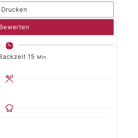
Drucken
Bewerten
Minuten
Backzeit
15
Min.