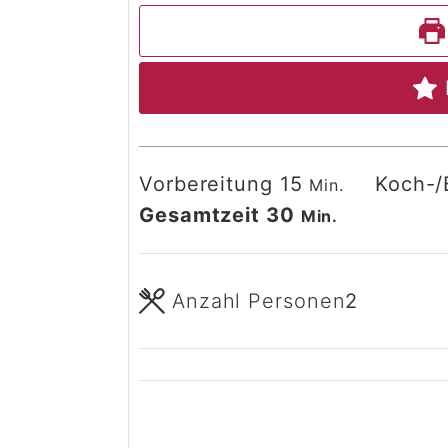
Minuten
Vorbereitung
15
Koch-/
Min.
Minuten
Gesamtzeit
30
Min.
Anzahl Personen
2