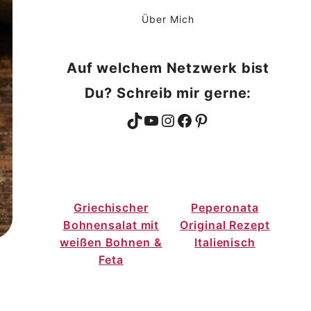
Über Mich
Auf welchem Netzwerk bist
Du? Schreib mir gerne:
TikTok
YouTube
Instagram
Facebook
Pinterest
Griechischer
Peperonata
Bohnensalat mit
Original Rezept
weißen Bohnen &
Italienisch
Feta