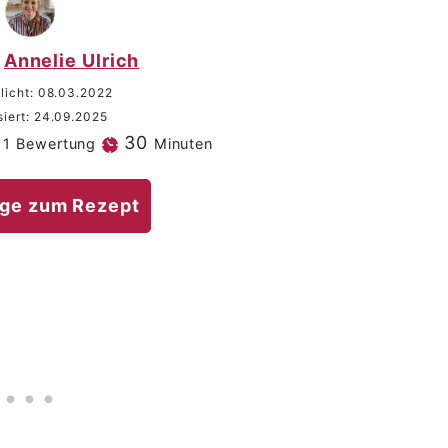
Annelie Ulrich
licht:
08.03.2022
siert:
24.09.2025
Minuten
30
 1 Bewertung
Minuten
ge zum Rezept