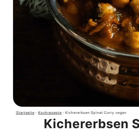
Startseite
·
Kochrezepte
·
Kichererbsen Spinat Curry vegan
Kichererbsen S