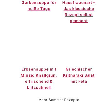
Gurkensuppe für
Hausfrauenart –
heiße Tage
das klassische
Rezept selbst
gemacht
Erbsensuppe mit
Griechischer
Minze: Knallgrün,
Kritharaki Salat
erfrischend &
mit Feta
blitzschnell
Mehr Sommer Rezepte