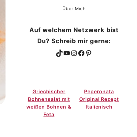
Über Mich
Auf welchem Netzwerk bist
Du? Schreib mir gerne:
TikTok
YouTube
Instagram
Facebook
Pinterest
Griechischer
Peperonata
Bohnensalat mit
Original Rezept
weißen Bohnen &
Italienisch
Feta