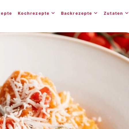
zepte
Kochrezepte
Backrezepte
Zutaten