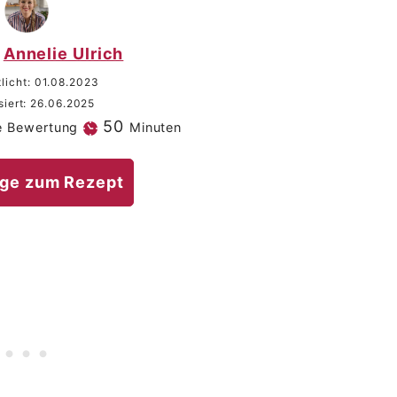
Annelie Ulrich
tlicht:
01.08.2023
siert:
26.06.2025
Minuten
50
e Bewertung
Minuten
ge zum Rezept