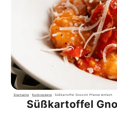
Startseite
·
Kochrezepte
·
Süßkartoffel Gnocchi Pfanne einfach
Süßkartoffel Gno