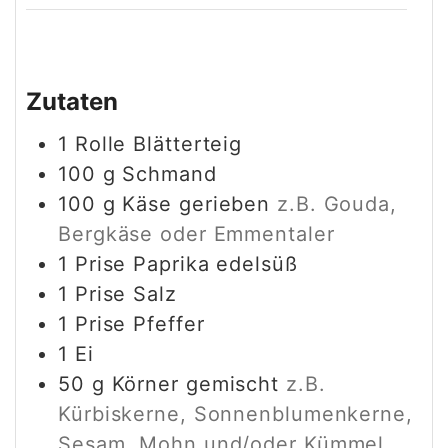
Zutaten
1
Rolle
Blätterteig
100
g
Schmand
100
g
Käse gerieben
z.B. Gouda,
Bergkäse oder Emmentaler
1
Prise
Paprika edelsüß
1
Prise
Salz
1
Prise
Pfeffer
1
Ei
50
g
Körner gemischt
z.B.
Kürbiskerne, Sonnenblumenkerne,
Sesam, Mohn und/oder Kümmel