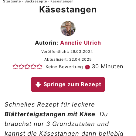
Startseite
·
Backrezepte
·
Käsestangen
Käsestangen
Autorin:
Annelie Ulrich
Veröffentlicht:
29.03.2024
Aktualisiert:
22.04.2025
Minuten
30
Minuten
Keine Bewertung
Springe zum Rezept
Schnelles Rezept für leckere
Blätterteigstangen mit Käse
. Du
brauchst nur 3 Grundzutaten und
kannst die Käsestangen dann beliebig