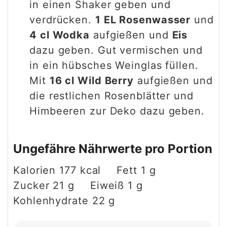
in einen Shaker geben und
verdrücken.
1 EL Rosenwasser
und
4 cl Wodka
aufgießen und
Eis
dazu geben. Gut vermischen und
in ein hübsches Weinglas füllen.
Mit
16 cl Wild Berry
aufgießen und
die restlichen Rosenblätter und
Himbeeren zur Deko dazu geben.
Ungefähre Nährwerte pro Portion
Kalorien
177
kcal
Fett
1
g
Zucker
21
g
Eiweiß
1
g
Kohlenhydrate
22
g