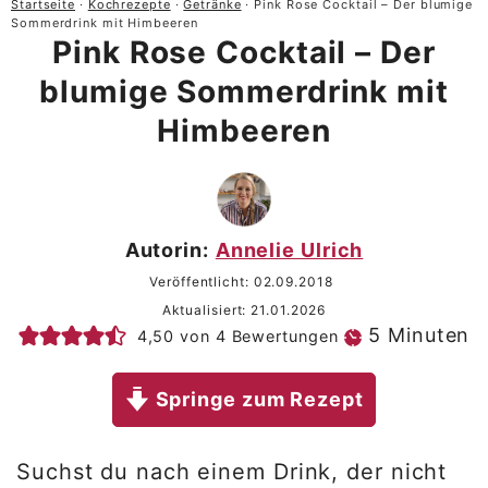
Startseite
·
Kochrezepte
·
Getränke
·
Pink Rose Cocktail – Der blumige
Sommerdrink mit Himbeeren
Pink Rose Cocktail – Der
blumige Sommerdrink mit
Himbeeren
Autorin:
Annelie Ulrich
Veröffentlicht:
02.09.2018
Aktualisiert:
21.01.2026
Minuten
5
Minuten
4,50
von
4
Bewertungen
Springe zum Rezept
Suchst du nach einem Drink, der nicht