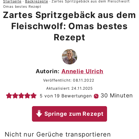
Startseite
·
Backrezepte
·
Zartes Spritzgebäck aus dem Fleischwolf:
Omas bestes Rezept
Zartes Spritzgebäck aus dem
Fleischwolf: Omas bestes
Rezept
Autorin:
Annelie Ulrich
Veröffentlicht:
08.11.2022
Aktualisiert:
24.11.2025
Minuten
30
Minuten
5
von
19
Bewertungen
Springe zum Rezept
Nicht nur Gerüche transportieren