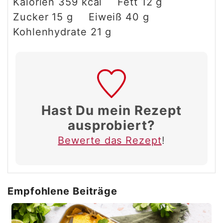
Kalorien
359
kcal
Fett
12
g
Zucker
15
g
Eiweiß
40
g
Kohlenhydrate
21
g
Hast Du mein Rezept
ausprobiert?
Bewerte das Rezept
!
Empfohlene Beiträge