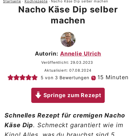
Startseite
·
Kochrezepte
·
Nacho Käse Dip selber machen
Nacho Käse Dip selber
machen
Autorin:
Annelie Ulrich
Veröffentlicht:
29.03.2023
Aktualisiert:
07.08.2024
Minuten
15
Minuten
5
von
3
Bewertungen
Springe zum Rezept
Schnelles Rezept für cremigen Nacho
Käse Dip
. Schmeckt garantiert wie im
Kino! Alles, was du brauchst sind 5