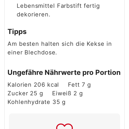
Lebensmittel Farbstift fertig
dekorieren.
Tipps
Am besten halten sich die Kekse in
einer Blechdose.
Ungefähre Nährwerte pro Portion
Kalorien
206
kcal
Fett
7
g
Zucker
25
g
Eiweiß
2
g
Kohlenhydrate
35
g