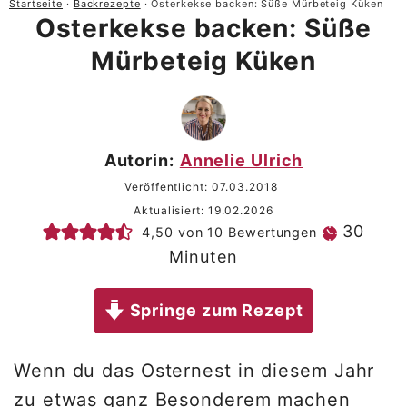
Startseite
·
Backrezepte
·
Osterkekse backen: Süße Mürbeteig Küken
Osterkekse backen: Süße
Mürbeteig Küken
Autorin:
Annelie Ulrich
Veröffentlicht:
07.03.2018
Aktualisiert:
19.02.2026
Minu
30
4,50
von
10
Bewertungen
Minuten
Springe zum Rezept
Wenn du das Osternest in diesem Jahr
zu etwas ganz Besonderem machen