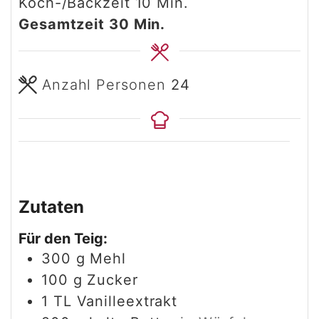
Minuten
Koch-/Backzeit
10
Min.
Minuten
Gesamtzeit
30
Min.
Anzahl Personen
24
Zutaten
Für den Teig:
300
g
Mehl
100
g
Zucker
1
TL
Vanilleextrakt