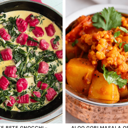
TE BETE GNOCCHI –
ALOO GOBI MASALA O