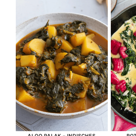
ALOO PALAK – INDISCHES
RO