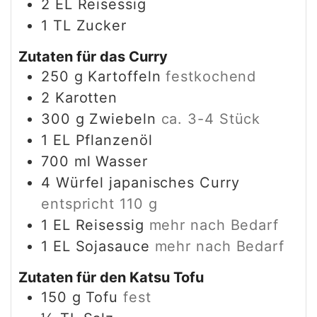
2
EL
Reisessig
1
TL
Zucker
Zutaten für das Curry
250
g
Kartoffeln
festkochend
2
Karotten
300
g
Zwiebeln
ca. 3-4 Stück
1
EL
Pflanzenöl
700
ml
Wasser
4
Würfel
japanisches Curry
entspricht 110 g
1
EL
Reisessig
mehr nach Bedarf
1
EL
Sojasauce
mehr nach Bedarf
Zutaten für den Katsu Tofu
150
g
Tofu
fest