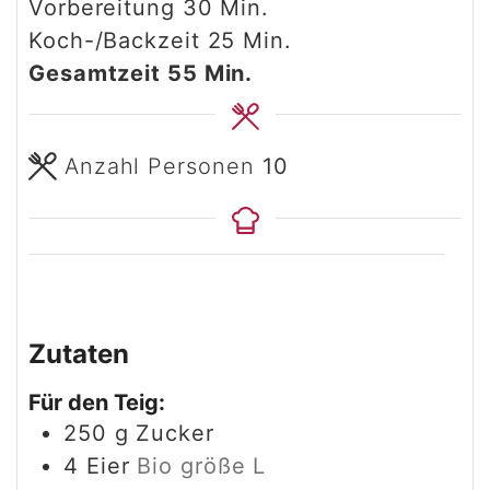
Minuten
Vorbereitung
30
Min.
Minuten
Koch-/Backzeit
25
Min.
Minuten
Gesamtzeit
55
Min.
Anzahl Personen
10
Zutaten
Für den Teig:
250
g
Zucker
4
Eier
Bio größe L