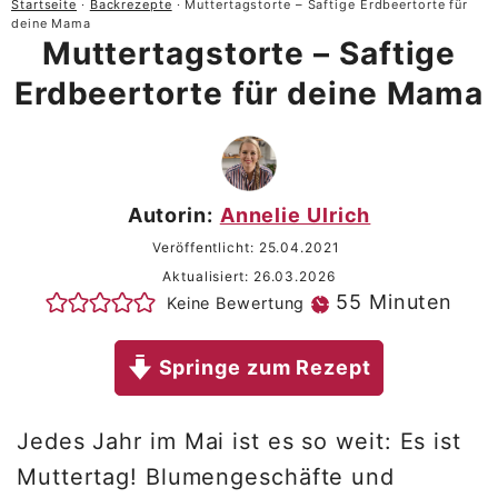
Startseite
·
Backrezepte
·
Muttertagstorte – Saftige Erdbeertorte für
deine Mama
Muttertagstorte – Saftige
Erdbeertorte für deine Mama
Autorin:
Annelie Ulrich
Veröffentlicht:
25.04.2021
Aktualisiert:
26.03.2026
Minuten
55
Minuten
Keine Bewertung
Springe zum Rezept
Jedes Jahr im Mai ist es so weit: Es ist
Muttertag! Blumengeschäfte und