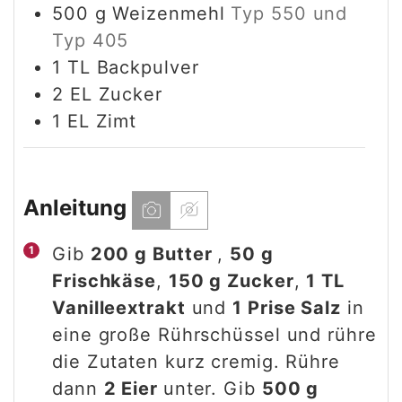
500
g
Weizenmehl
Typ 550 und
Typ 405
1
TL
Backpulver
2
EL
Zucker
1
EL
Zimt
Anleitung
Gib
200 g Butter
,
50 g
Frischkäse
,
150 g Zucker
,
1 TL
Vanilleextrakt
und
1 Prise Salz
in
eine große Rührschüssel und rühre
die Zutaten kurz cremig. Rühre
dann
2 Eier
unter. Gib
500 g