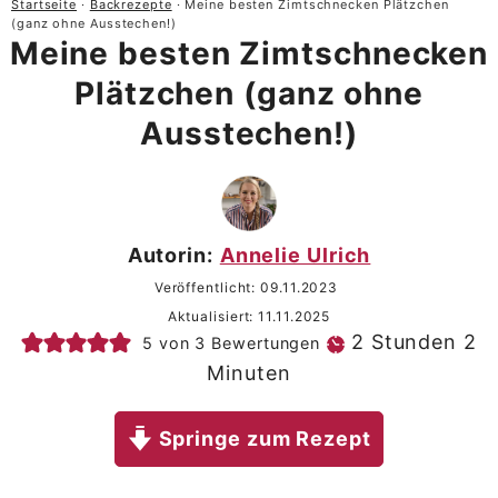
Startseite
·
Backrezepte
·
Meine besten Zimtschnecken Plätzchen
(ganz ohne Ausstechen!)
Meine besten Zimtschnecken
Plätzchen (ganz ohne
Ausstechen!)
Autorin:
Annelie Ulrich
Veröffentlicht:
09.11.2023
Aktualisiert:
11.11.2025
Stunden
M
2
Stunden
2
5
von
3
Bewertungen
Minuten
Springe zum Rezept