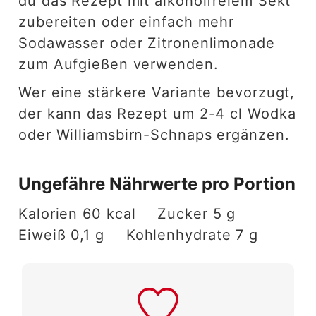
du das Rezept mit alkoholfreiem Sekt
zubereiten oder einfach mehr
Sodawasser oder Zitronenlimonade
zum Aufgießen verwenden.
Wer eine stärkere Variante bevorzugt,
der kann das Rezept um 2-4 cl Wodka
oder Williamsbirn-Schnaps ergänzen.
Ungefähre Nährwerte pro Portion
Kalorien
60
kcal
Zucker
5
g
Eiweiß
0,1
g
Kohlenhydrate
7
g