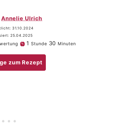
Annelie Ulrich
tlicht:
31.10.2024
siert:
25.04.2025
Stunde
Minuten
1
30
wertung
Stunde
Minuten
ge zum Rezept