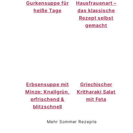
Gurkensuppe für
Hausfrauenart –
heiße Tage
das klassische
Rezept selbst
gemacht
Erbsensuppe mit
Griechischer
Minze: Knallgrün,
Kritharaki Salat
erfrischend &
mit Feta
blitzschnell
Mehr Sommer Rezepte