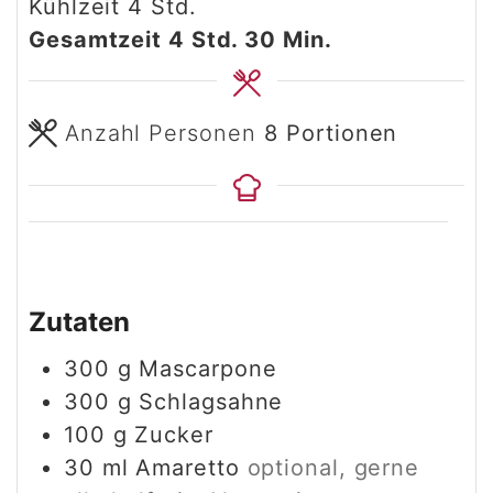
Stunden
Kühlzeit
4
Std.
Stunden
Minuten
Gesamtzeit
4
Std.
30
Min.
Anzahl Personen
8
Portionen
Zutaten
300
g
Mascarpone
300
g
Schlagsahne
100
g
Zucker
30
ml
Amaretto
optional, gerne