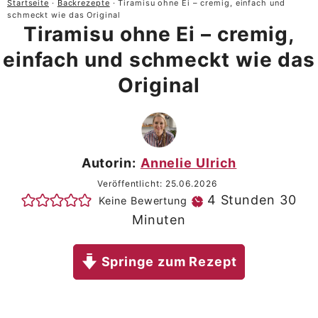
Startseite
·
Backrezepte
·
Tiramisu ohne Ei – cremig, einfach und
schmeckt wie das Original
Tiramisu ohne Ei – cremig,
einfach und schmeckt wie das
Original
Autorin:
Annelie Ulrich
Veröffentlicht:
25.06.2026
Stunden
Mi
4
Stunden
30
Keine Bewertung
Minuten
Springe zum Rezept