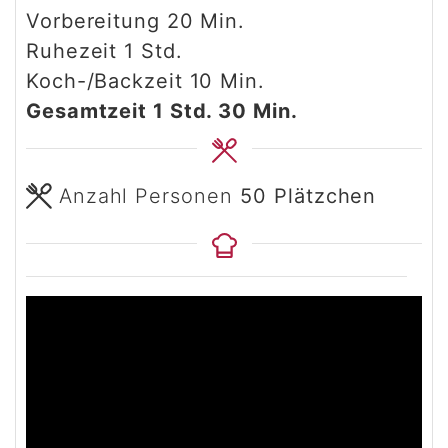
Minuten
Vorbereitung
20
Min.
Stunde
Ruhezeit
1
Std.
Minuten
Koch-/Backzeit
10
Min.
Stunde
Minuten
Gesamtzeit
1
Std.
30
Min.
Anzahl Personen
50
Plätzchen